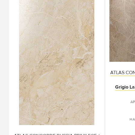
ATLAS CON
Grigio L
АР
НА