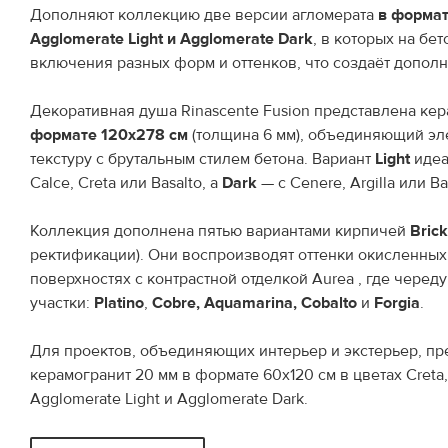
Дополняют коллекцию две версии агломерата
в формат
Agglomerate Light и Agglomerate Dark
, в которых на б
включения разных форм и оттенков, что создаёт дополн
Декоративная душа Rinascente Fusion представлена ке
формате 120x278 см
(толщина 6 мм), объединяющий эл
текстуру с брутальным стилем бетона. Вариант
Light
идеа
Calce, Creta или Basalto, а
Dark
— с Cenere, Argilla или Ba
Коллекция дополнена пятью вариантами кирпичей
Bric
ректификации). Они воспроизводят оттенки окисленных
поверхностях с контрастной отделкой Aurea , где черед
участки:
Platino
,
Cobre, Aquamarina, Cobalto
и
Forgia
.
Для проектов, объединяющих интерьер и экстерьер, п
керамогранит 20 мм в формате 60x120 см в цветах Creta, 
Agglomerate Light и Agglomerate Dark.