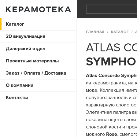
Каталог
ГЛАВНАЯ
КАТАЛОГ
3D визуализация
ATLAS C
Дилерский отдел
SYMPHO
Проектные материалы
Заказ / Оплата / Доставка
Atlas Concorde Symph
из керамогранита, на
О компании
моде. Коллекция имит
Контакты
полупрозрачность и с
характерную слоистост
Элегантная палитра в
показывающего сложн
слоновой кости и про
модного
Rose
, смелог