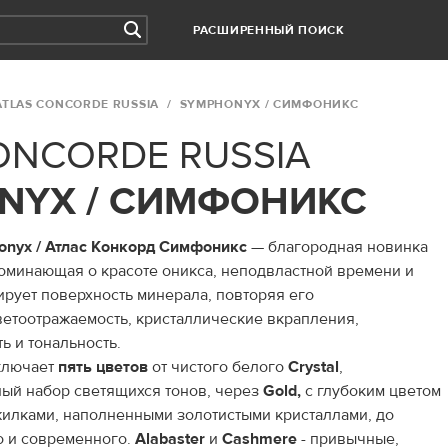
РАСШИРЕННЫЙ ПОИСК
ATLAS CONCORDE RUSSIA
SYMPHONYX / СИМФОНИКС
ONCORDE RUSSIA
NYX / СИМФОНИКС
onyx / Атлас Конкорд Симфоникс
— благородная новинка
поминающая о красоте оникса, неподвластной времени и
ирует поверхность минерала, повторяя его
ветоотражаемость, кристаллические вкрапления,
ь и тональность.
ключает
пять
цветов
от чистого белого
Crystal
,
ый набор светящихся тонов, через
Gold,
с глубоким цветом
жилками, наполненными золотистыми кристаллами, до
о и современного.
Alabaster
и
Cashmere
- привычные,