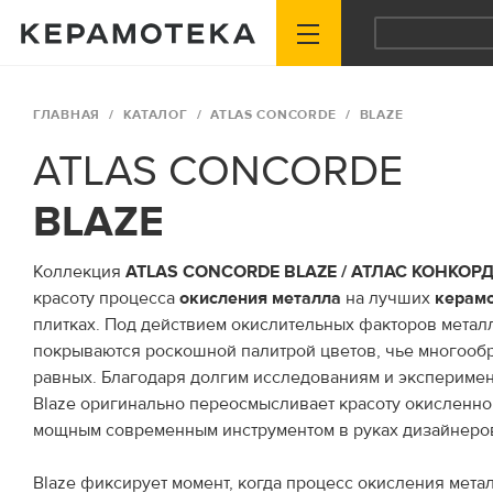
ГЛАВНАЯ
КАТАЛОГ
ATLAS CONCORDE
BLAZE
ATLAS CONCORDE
BLAZE
Коллекция
ATLAS CONCORDE BLAZE / АТЛАС КОНКОР
красоту процесса
окисления
металла
на лучших
керам
плитках. Под действием окислительных факторов метал
покрываются роскошной палитрой цветов, чье многообр
равных. Благодаря долгим исследованиям и эксперимен
Blaze оригинально переосмысливает красоту окисленног
мощным современным инструментом в руках дизайнеров
Blaze фиксирует момент, когда процесс окисления метал