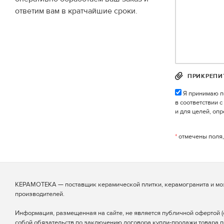
ответим вам в кратчайшие сроки.
ПРИКРЕПИ
Я принимаю п
в соответствии 
и для целей, оп
*
отмечены поля,
КЕРАМОТЕКА — поставщик керамической плитки, керамогранита и мо
производителей.
Информация, размещенная на сайте, не является публичной офертой (ст
собой обязательств по заключению договора купли-продажи товара п