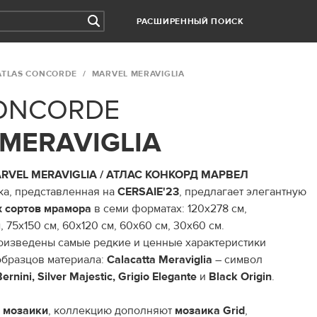
РАСШИРЕННЫЙ ПОИСК
ATLAS CONCORDE
MARVEL MERAVIGLIA
CONCORDE
MERAVIGLIA
RVEL MERAVIGLIA / АТЛАС КОНКОРД МАРВЕЛ
а, представленная на
CERSAIE'23
, предлагает элегантную
х сортов мрамора
в семи форматах: 120х278 см,
, 75х150 см, 60х120 см, 60х60 см, 30х60 см.
оизведены самые редкие и ценные характеристики
образцов материала:
Calacatta Meraviglia
– символ
ernini, Silver Majestic, Grigio Elegante
и
Black Origin
.
 мозаики
, коллекцию дополняют
мозаика Grid
,