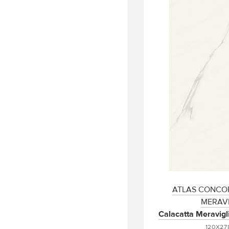
ATLAS CONCO
MERAVI
Calacatta Meravig
120X27