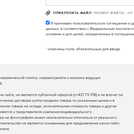
ПРИКРЕПИТЬ ФАЙЛ
/РАЗМЕР ФАЙЛА - НЕ
Я принимаю пользовательское соглашение и д
данных, в соответствии с Федеральным законом о
условиях и для целей, определенных в соглашен
*
отмечены поля, обязательные для ввода
рамической плитки, керамогранита и мозаики ведущих
й.
 сайте, не является публичной офертой (ст.437 ГК РФ) и не влечет за
лючению договора купли-продажи товара по указанным ценам и в
личие товара на складе, окончательная стоимость товара и другие
чняются у представителя компании/индивидуального
ра на фотографиях может незначительно отличаться от реального
стоятельство не является основанием для предъявления каких-либо
ателя.