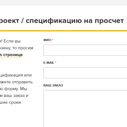
роект / спецификацию на просчет
ФИО
*
! Если вы
зину, то просим
а странице
E-MAIL
*
пецификация или
ожете отправить
ВАШ ЗАКАЗ
ую форму. Мы
м ваш заказ и
шие сроки.