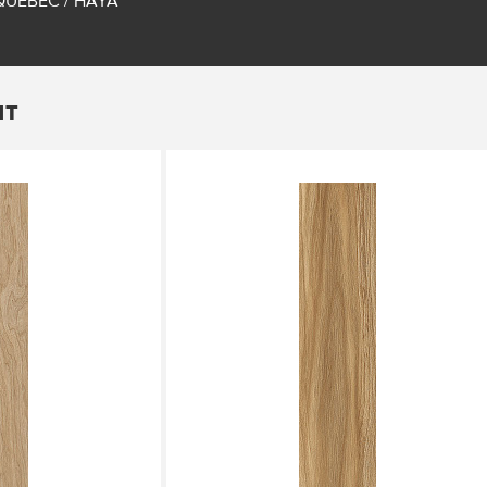
QUEBEC / HAYA
ит