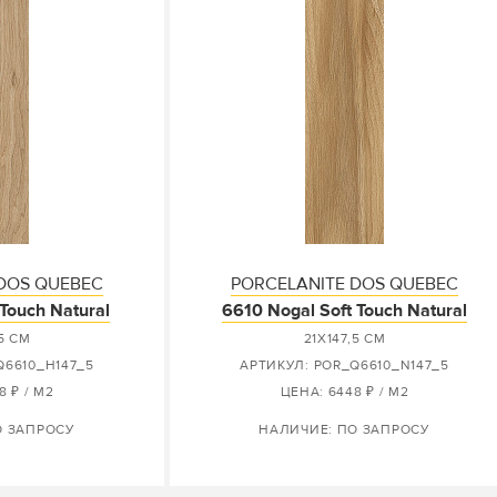
DOS QUEBEC
PORCELANITE DOS QUEBEC
Touch Natural
6610 Nogal Soft Touch Natural
,5 СМ
21X147,5 СМ
Q6610_H147_5
АРТИКУЛ: POR_Q6610_N147_5
8 ₽ / М2
ЦЕНА: 6448 ₽ / М2
О ЗАПРОСУ
НАЛИЧИЕ: ПО ЗАПРОСУ