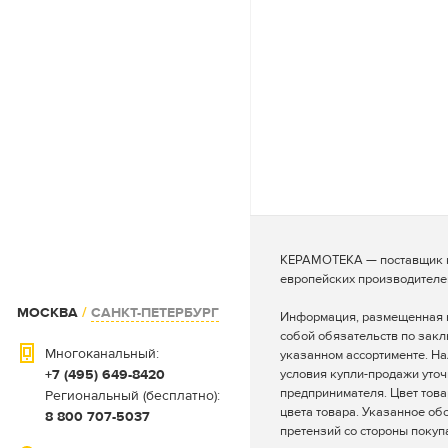
КЕРАМОТЕКА — поставщик ке
европейских производителе
МОСКВА
/
САНКТ-ПЕТЕРБУРГ
Информация, размещенная на
собой обязательств по зак
Многоканальный:
указанном ассортименте. На
+7 (495) 649-8420
условия купли-продажи уто
предпринимателя. Цвет това
Региональный (бесплатно):
цвета товара. Указанное об
8 800 707-5037
претензий со стороны покуп