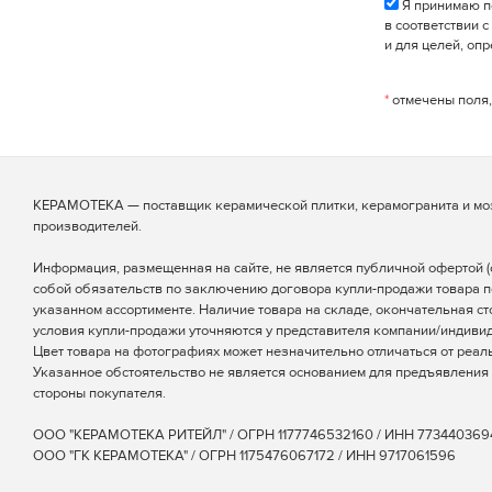
Я принимаю п
в соответствии 
и для целей, оп
*
отмечены поля,
КЕРАМОТЕКА — поставщик керамической плитки, керамогранита и мо
производителей.
Информация, размещенная на сайте, не является публичной офертой (ст
собой обязательств по заключению договора купли-продажи товара п
указанном ассортименте. Наличие товара на складе, окончательная ст
условия купли-продажи уточняются у представителя компании/индиви
Цвет товара на фотографиях может незначительно отличаться от реаль
Указанное обстоятельство не является основанием для предъявления 
стороны покупателя.
ООО "КЕРАМОТЕКА РИТЕЙЛ" / ОГРН 1177746532160 / ИНН 773440369
ООО "ГК КЕРАМОТЕКА" / ОГРН 1175476067172 / ИНН 9717061596