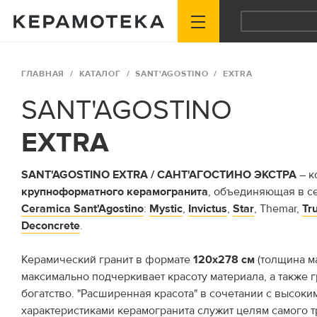
ГЛАВНАЯ
КАТАЛОГ
SANT'AGOSTINO
EXTRA
SANT'AGOSTINO
EXTRA
S
ANT'AGOSTINO EXTRA / САНТ'АГОСТИНО ЭКСТРА
– к
крупноформатного керамогранита
, объединяющая в с
Ceramica Sant'Agostino
:
Mystic
,
Invictus
,
Star
, Themar,
Tr
Deconcrete
.
Керамический гранит в формате
120х278 см
(толщина м
максимально подчеркивает красоту материала, а также 
богатство. "Расширенная красота" в сочетании с высок
характеристиками керамогранита служит целям самого 