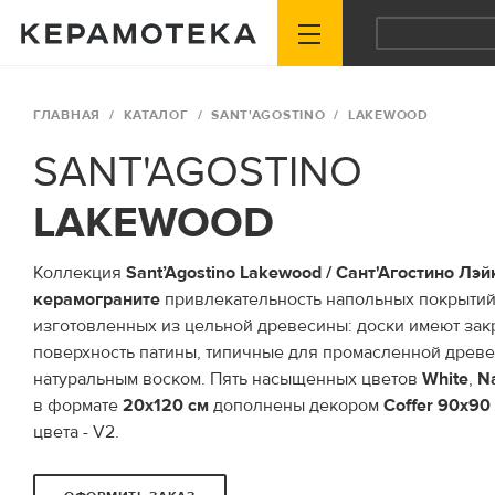
ГЛАВНАЯ
КАТАЛОГ
SANT'AGOSTINO
LAKEWOOD
SANT'AGOSTINO
LAKEWOOD
Коллекция
Sant’Agostino Lakewood / Сант'Агостино Лэй
керамограните
привлекательность напольных покрытий
изготовленных из цельной древесины: доски имеют зак
поверхность патины, типичные для промасленной древ
натуральным воском. Пять насыщенных цветов
White
,
Na
в формате
20x120 см
дополнены декором
Coffer
90x90
цвета - V2.