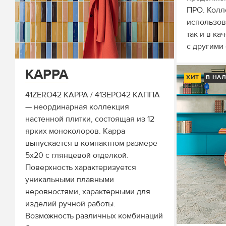
ПРО. Колл
использов
так и в ка
с другими
KAPPA
ХИТ
В НА
41ZERO42 KAPPA / 41ЗЕРО42 КАППА
— неординарная коллекция
настенной плитки, состоящая из 12
ярких моноколоров. Kappa
выпускается в компактном размере
5x20 с глянцевой отделкой.
Поверхность характеризуется
уникальными плавными
неровностями, характерными для
изделий ручной работы.
Возможность различных комбинаций