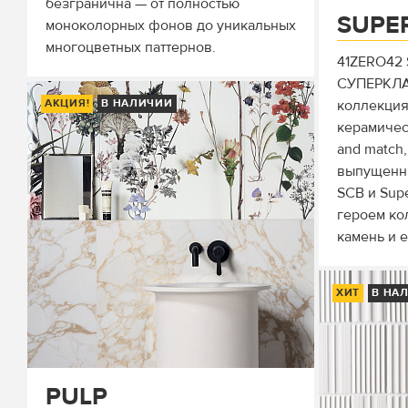
безгранична — от полностью
SUPE
моноколорных фонов до уникальных
многоцветных паттернов.
41ZERO42 
СУПЕРКЛ
АКЦИЯ!
В НАЛИЧИИ
коллекция
керамичес
and match
выпущенны
SCB и Supe
героем ко
камень и е
ХИТ
В НА
PULP