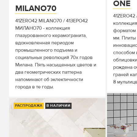
ONE
MILANO70
41ZERO42 
41ZERO42 MILANO70 / 41ЗЕРО42
коллекция
МИЛАНО70 - коллекция
форматом 
глазурованного керамогранита,
мм. Плиты
вдохновленная периодом
инноваци
промышленного подъема и
способом 
социальных революций 70х годов
облицовки
Милана. Пять насыщенных цветов и
рождена 
два геометрических паттерна
граней ка
напоминают об эклектичности
8 мультиц
города в те годы.
РАСПРОДАЖА
В НАЛИЧИИ