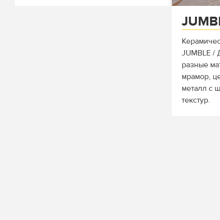
JUMB
Керамичес
JUMBLE /
разные ма
мрамор, ц
металл с 
текстур.