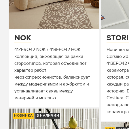
NOK
STORI
41ZERO42 NOK / 41ЗЕРО42 НОК —
Новинка м
коллекция, выходящая за рамки
Cersaie 20
стереотипов, которая объединяет
41ЗЕРО42
характер работ
керамогра
неоэкспрессионистов, балансирует
которая, с
между модернизмом и ар-брютом и
каждый ра
устанавливает связь между
историю: D
материей и мыслью.
Costiera.
неподвла
керамогра
НОВИНКА
В НАЛИЧИИ