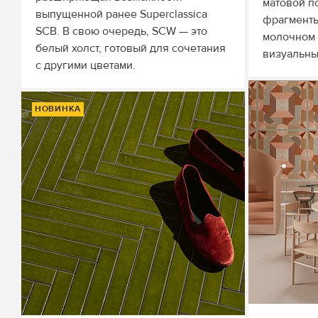
матовой п
выпущенной ранее Superclassica
фрагменты
SCB. В свою очередь, SCW — это
молочном 
белый холст, готовый для сочетания
визуальны
с другими цветами.
НОВИНКА