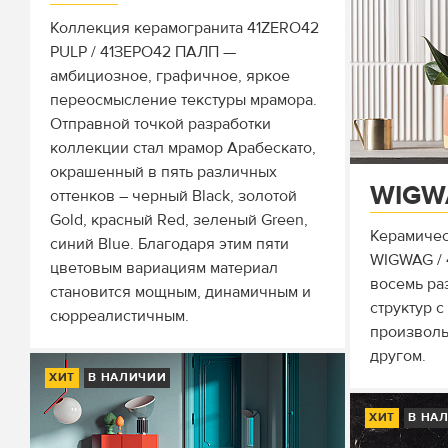
Коллекция керамогранита 41ZERO42
PULP / 41ЗЕРО42 ПАЛП —
амбициозное, графичное, яркое
переосмысление текстуры мрамора.
Отправной точкой разработки
коллекции стал мрамор Арабескато,
окрашенный в пять различных
WIGW
оттенков – черный Black, золотой
Gold, красный Red, зеленый Green,
Керамичес
синий Blue. Благодаря этим пяти
WIGWAG / 
цветовым вариациям материал
восемь ра
становится мощным, динамичным и
структур 
сюрреалистичным.
произволь
другом.
ХИТ
В НАЛИЧИИ
ХИТ
В НА