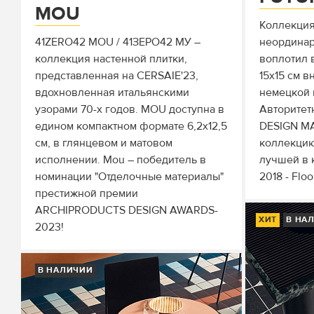
MOU
Коллекци
41ZERO42 MOU / 41ЗЕРО42 МУ –
неординар
коллекция настенной плитки,
воплотил 
представленная на CERSAIE'23,
15х15 см в
вдохновленная итальянскими
немецкой 
узорами 70-х годов. MOU доступна в
Авторитет
едином компактном формате 6,2x12,5
DESIGN M
см, в глянцевом и матовом
коллекци
исполнении. Mou – победитель в
лучшей в к
номинации "Отделочные материалы"
2018 - Floo
престижной премии
ARCHIPRODUCTS DESIGN AWARDS-
ХИТ
В НА
2023!
В НАЛИЧИИ