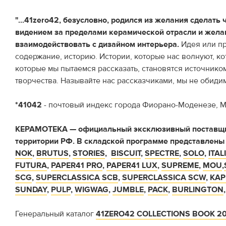
"...41zero42, безусловно, родился из желания сделать 
видением за пределами керамической отрасли и жел
взаимодействовать с дизайном интерьера.
Идея или пр
содержание, историю. Истории, которые нас волнуют, к
которые мы пытаемся рассказать, становятся источнико
творчества. Называйте нас рассказчиками, мы не обидим
*41042
- почтовый индекс города Фиорано-Моденезе, М
КЕРАМОТЕКА — официальный эксклюзивный поставщи
территории РФ. В складской программе представлены
NOK
,
BRUTUS
,
STORIES
,
BISCUIT
,
SPECTRE
,
SOLO
,
ITAL
FUTURA
,
PAPER41 PRO
,
PAPER41 LUX
,
SUPREME
,
MOU
,
SCG
,
SUPERCLASSICA SCB
,
SUPERCLASSICA SCW
,
KAP
SUNDAY
,
PULP
,
WIGWAG
,
JUMBLE
,
PACK
,
BURLINGTON
Генеральный каталог
41ZERO42 COLLECTIONS BOOK 2