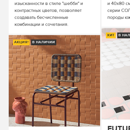
изысканности в стиле "шебби" и
и 40x80 с
контрастных цветов, позволяет
серии СОЛ
создавать бесчисленные
породы юж
комбинации и сочетания.
ХИТ
В НА
АКЦИЯ!
В НАЛИЧИИ
FUTU