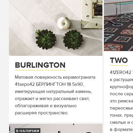
TWO
BURLINGTON
41ZERO42 
Матовая поверхность керамогранита
к растуще
41зеро42 БЁРЛИНГТОН 18.5х90,
крупнофор
имитирующая натуральный камень,
после сер
отражает и мягко рассеивает свет,
это римска
облагораживая и визуально
переосмыс
расширяя пространство.
тонах, пр
смелых и 
в формате
В НАЛИЧИИ