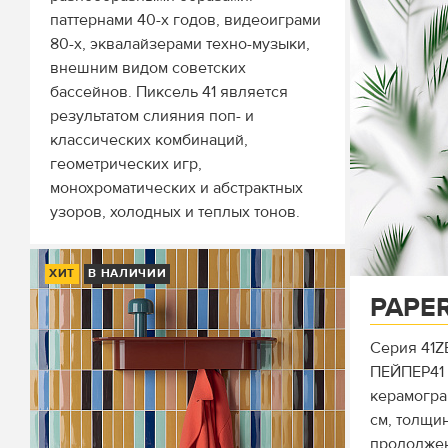
паттернами 40-х годов, видеоиграми
80-х, эквалайзерами техно-музыки,
внешним видом советских
бассейнов. Пиксель 41 является
результатом слияния поп- и
классических комбинаций,
геометрических игр,
монохроматических и абстрактных
узоров, холодных и теплых тонов.
ХИТ
В НАЛИЧИИ
PAPER
Серия 41Z
ПЕЙПЕР41
керамогра
см, толщи
продолже