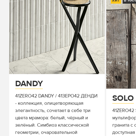
ХИТ
В НА
DANDY
41ZERO42 DANDY / 41ЗЕРО42 ДЕНДИ
SOLO
- коллекция, олицетворяющая
элегантность, сочетает в себе три
41ZERO42 
цвета мрамора: белый, чёрный и
мультифор
зелёный. Симбиоз классической
гранита с
геометрии, очаровательной
доступная