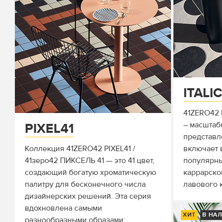
ITALI
41ZERO42 
– масштаб
PIXEL41
представл
Коллекция 41ZERO42 PIXEL41 /
включает 
41зеро42 ПИКСЕЛЬ 41 — это 41 цвет,
популярны
создающий богатую хроматическую
каррарско
палитру для бесконечного числа
лавового 
дизайнерских решений. Эта серия
вдохновлена самыми
ХИТ
В НА
разнообразными образами: