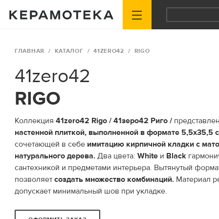
ГЛАВНАЯ
КАТАЛОГ
41ZERO42
RIGO
41zero42
RIGO
Коллекция
41zero42 Rigo / 41зеро42 Риго /
представле
настенной плиткой, выполненной в формате 5,5х35,5 
сочетающей в себе
имитацию кирпичной кладки с мат
натурального дерева.
Два цвета:
White
и
Black
гармонич
сантехникой и предметами интерьера. Вытянутый форма
позволяет
со
здать множество комбинаций.
Материал р
допускает минимальный шов при укладке.