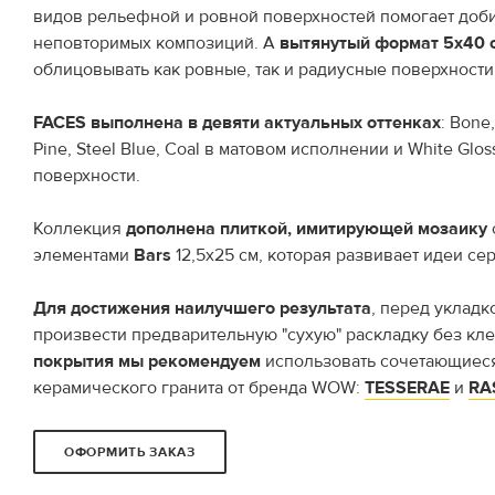
видов рельефной и ровной поверхностей помогает доб
неповторимых композиций. А
вытянутый формат 5х40 
облицовывать как ровные, так и радиусные поверхности
FACES выполнена в девяти актуальных оттенках
: Bone
Pine, Steel Blue, Coal в матовом исполнении и White Glo
поверхности.
Коллекция
дополнена плиткой, имитирующей мозаику
элементами
Bars
12,5x25 см, которая развивает идеи се
Для достижения наилучшего результата
, перед уклад
произвести предварительную "сухую" раскладку без кл
покрытия мы рекомендуем
использовать сочетающиес
керамического гранита от бренда WOW:
TESSERAE
и
RA
ОФОРМИТЬ ЗАКАЗ