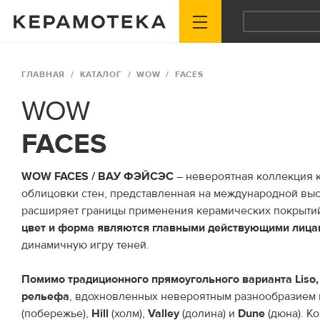
ГЛАВНАЯ
КАТАЛОГ
WOW
FACES
WOW
FACES
WOW FACES / ВАУ ФЭЙСЭС
– невероятная коллекция 
облицовки стен, представленная на международной выст
расширяет границы применения керамических покрыти
цвет и форма являются главными действующими лица
динамичную игру теней.
Помимо традиционного прямоугольного варианта Liso,
рельефа
, вдохновленных невероятным разнообразием
(побережье),
Hill
(холм),
Valley
(долина) и
Dune
(дюна). 